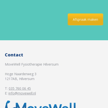
Afspraak maken
Contact
MoveWell Fysiotherapie Hilversum
Hoge Naarderweg 3
1217AB
,
Hilversum
T:
035 760 06 45
E:
info@movewell.nl