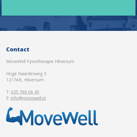
Contact
MoveWell Fysiotherapie Hilversum
Hoge Naarderweg 3
1217AB
,
Hilversum
T:
035 760 06 45
E:
info@movewell.nl