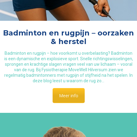
Badminton en rugpijn – oorzaken
& herstel
Badminton en rugpijn – hoe voorkomt u overbelasting? Badminton
is een dynamische en explosieve sport. Snelle richtingswisselingen,
sprongen en krachtige slagen vragen veel van uw lichaam – vooral
van de rug. Bij Fysiotherapie MoveWell Hilversum zien we
regelmatig badmintonners met rugpijn of stijfheid na het spelen. In
deze blog leest u waarom de rug zo…
Meer info