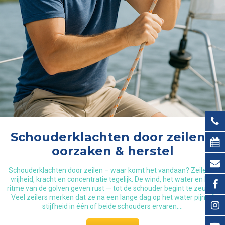
Schouderklachten door zeilen –
oorzaken & herstel
Schouderklachten door zeilen – waar komt het vandaan? Zeilen is
vrijheid, kracht en concentratie tegelijk. De wind, het water en het
ritme van de golven geven rust — tot de schouder begint te zeuren.
Veel zeilers merken dat ze na een lange dag op het water pijn of
stijfheid in één of beide schouders ervaren.…