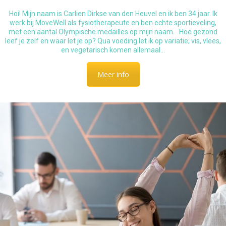
Hoi! Mijn naam is Carlien Dirkse van den Heuvel en ik ben 34 jaar. Ik
werk bij MoveWell als fysiotherapeute en ben echte sportieveling,
met een aantal Olympische medailles op mijn naam. Hoe gezond
leef je zelf en waar let je op? Qua voeding let ik op variatie; vis, vlees,
en vegetarisch komen allemaal…
Meer info