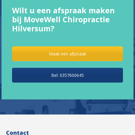
Wilt u een afspraak maken
bij MoveWell Chiropractie
Hilversum?
Maak een afpsraak
Bel: 0357600645
Contact