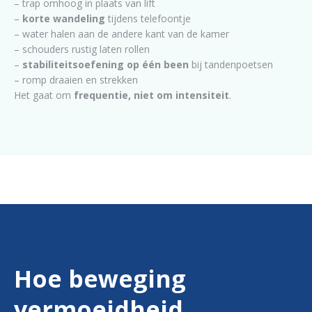
– trap omhoog in plaats van lift
–
korte wandeling
tijdens telefoontje
– water halen aan de andere kant van de kamer
– schouders rustig laten rollen
–
stabiliteitsoefening op één been
bij tandenpoetsen
– romp draaien en strekken
Het gaat om
frequentie, niet om intensiteit
.
Hoe beweging
vermoeidheid