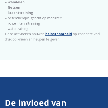
–
wandelen
–
fietsen
–
krachttraining
– oefentherapie gericht op mobiliteit
– lichte intervaltraining
– watertraining
Deze activiteiten bouwen
belastbaarheid
op zonder te veel
druk op knieën en heupen te geven.
De invloed van