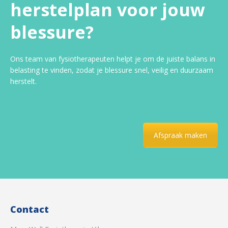
herstelplan voor jouw
blessure?
Ons team van fysiotherapeuten helpt je om de juiste balans in
belasting te vinden, zodat je blessure snel, veilig en duurzaam
herstelt.
Afspraak maken
Contact