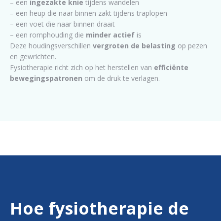
– een
ingezakte knie
tijdens wandelen
– een heup die naar binnen zakt tijdens traplopen
– een voet die naar binnen draait
– een romphouding die
minder actief
is
Deze houdingsverschillen
vergroten de belasting
op pezen
en gewrichten.
Fysiotherapie richt zich op het herstellen van
efficiënte
bewegingspatronen
om de druk te verlagen.
Hoe fysiotherapie de