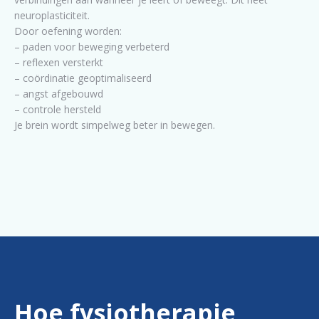
neuroplasticiteit.
Door oefening worden:
– paden voor beweging verbeterd
– reflexen versterkt
– coördinatie geoptimaliseerd
– angst afgebouwd
– controle hersteld
Je brein wordt simpelweg beter in bewegen.
Hoe fysiotherapie