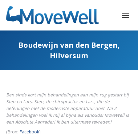
Boudewijn van den Bergen,
Hilversum
Ben sinds kort mijn behandelingen aan mijn rug gestart bij
Sten en Lars. Sten, de chiropractor en Lars, die de
oefeningen met de modernste apparatuur doet. Na 2
behandelingen voel ik mij al bijna als vanouds! MoveWell is
een Absolute Aanrader! Ik ben uitermate tevreden!
(Bron:
Facebook
)