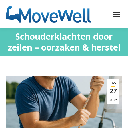
Schouderklachten door
zeilen – oorzaken & herstel
nov
27
2025