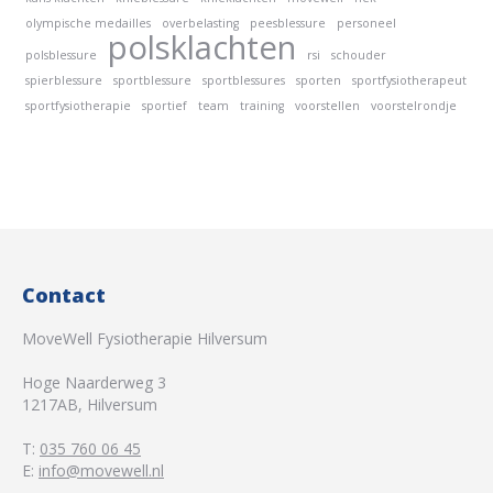
olympische medailles
overbelasting
peesblessure
personeel
polsklachten
polsblessure
rsi
schouder
spierblessure
sportblessure
sportblessures
sporten
sportfysiotherapeut
sportfysiotherapie
sportief
team
training
voorstellen
voorstelrondje
Contact
MoveWell Fysiotherapie Hilversum
Hoge Naarderweg 3
1217AB
,
Hilversum
T:
035 760 06 45
E:
info@movewell.nl