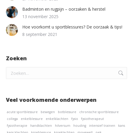
Badminton en rugpijn – oorzaken & herstel
13 november 2025
Hoe voorkomt u sportblessures? De oorzaak & tips!
8 september 2021
Zoeken
Zoeken:
Veel voorkomende onderwerpen
acute sportblessure
bewegen
botblessure
chronische sportblessure
collega
enkelblessure
enkelklachten
fysio
fysiotherapeut
fysiotherapie
handklachten
hilversum
houding
intensief trainen
kans
kans klachten
knieblessure
knieklachten
movewell
nek