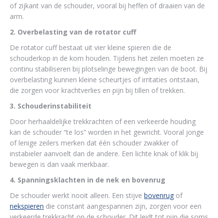
of zijkant van de schouder, vooral bij heffen of draaien van de
arm.
2. Overbelasting van de rotator cuff
De rotator cuff bestaat uit vier kleine spieren die de
schouderkop in de kom houden. Tijdens het zeilen moeten ze
continu stabiliseren bij plotselinge bewegingen van de boot. Bij
overbelasting kunnen kleine scheurtjes of irritaties ontstaan,
die zorgen voor krachtverlies en pijn bij tillen of trekken.
3. Schouderinstabiliteit
Door herhaaldelijke trekkrachten of een verkeerde houding
kan de schouder “te los” worden in het gewricht. Vooral jonge
of lenige zeilers merken dat één schouder zwakker of
instabieler aanvoelt dan de andere. Een lichte knak of klik bij
bewegen is dan vaak merkbaar.
4. Spanningsklachten in de nek en bovenrug
De schouder werkt nooit alleen. Een stijve
bovenrug
of
nekspieren
die constant aangespannen zijn, zorgen voor een
verkeerde trekkracht op de schouder. Dit leidt tot pijn die soms