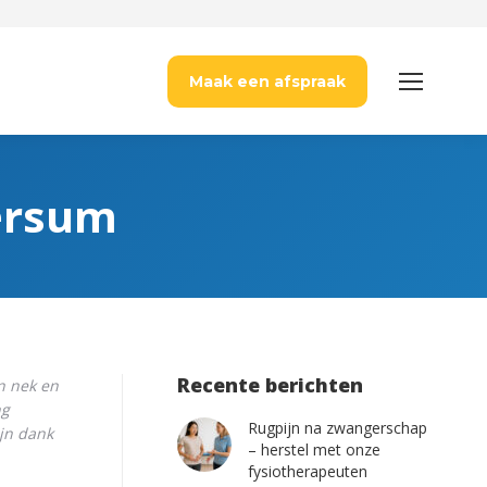
Maak een afspraak
versum
Recente berichten
jn nek en
ng
Rugpijn na zwangerschap
jn dank
– herstel met onze
fysiotherapeuten