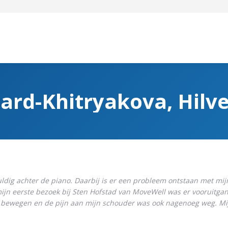
llard-Khitryakova, Hil
vuldig achter de piano. Daarbij is er een probleem ontstaan met mi
mijn eerste bezoek bij Sten Hofstad van MoveWell was er vooruitga
k bewegen en de pijn aan mijn schouder was ook nagenoeg weg. Mi