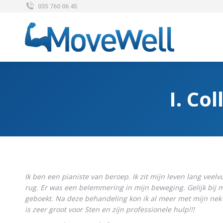
035 760 06 45
I. Co
Ik ben een pianiste van beroep. Ik zit mijn leven lang veel
rug. Er was een belemmering in mijn beweging. Gelijk bij 
geboekt. Na deze behandeling kon ik al meer met mijn ne
is zeer groot voor Sten en zijn professionele hulp!!!